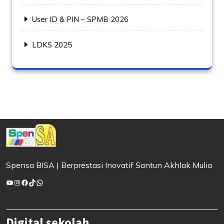
User ID & PIN – SPMB 2026
LDKS 2025
Spensa BISA | Berprestasi Inovatif Santun Akhlak Mulia
YouTube
Instagram
Facebook
TikTok
WhatsApp
Digital sekolah