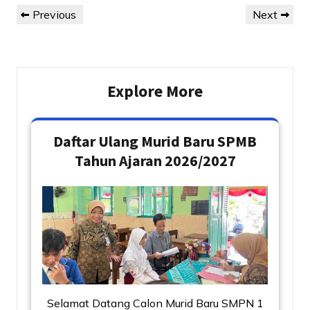
Post
Previous
Next
Previous
Next
navigation
Post
Post
Explore More
Daftar Ulang Murid Baru SPMB
Tahun Ajaran 2026/2027
Selamat Datang Calon Murid Baru SMPN 1