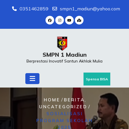
Skip
0351462859
smpn1_madiun@yahoo.com
to
content
SMPN 1 Madiun
Berprestasi Inovatif Santun Akhlak Mulia
Spensa BISA
/
,
HOME
BERITA
/
UNCATEGORIZED
SOSIALISASI
PROGRAM SEKOLAH
2025