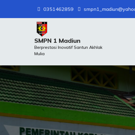
Skip
0351462859
smpn1_madiun@yaho
to
content
SMPN 1 Madiun
Berprestasi Inovatif Santun Akhlak
Mulia