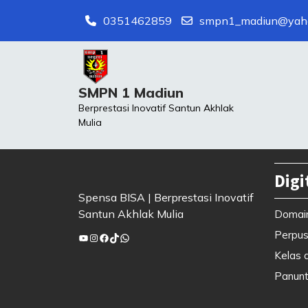
Skip
0351462859
smpn1_madiun@yah
to
content
SMPN 1 Madiun
Berprestasi Inovatif Santun Akhlak
Mulia
Digi
Spensa BISA | Berprestasi Inovatif
Santun Akhlak Mulia
Domai
Perpus
YouTube
Instagram
Facebook
TikTok
WhatsApp
Kelas d
Panunt