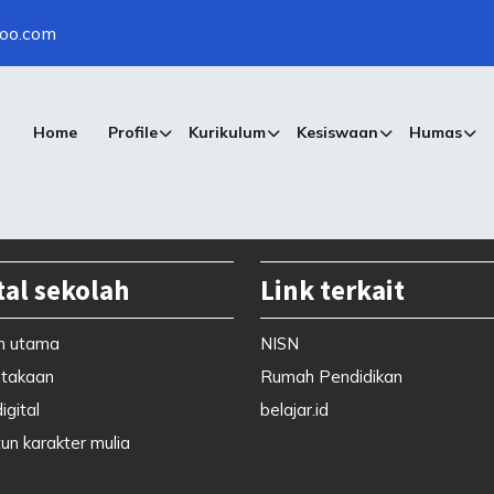
oo.com
Home
Profile
Kurikulum
Kesiswaan
Humas
tal sekolah
Link terkait
n utama
NISN
takaan
Rumah Pendidikan
igital
belajar.id
un karakter mulia