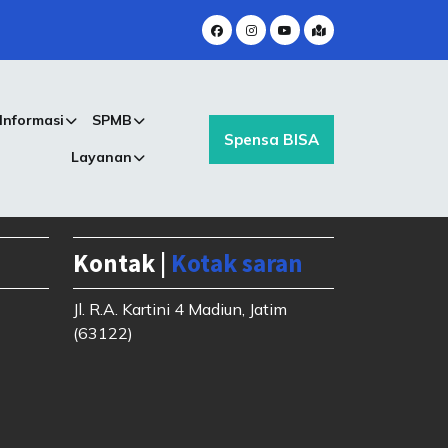
Informasi
SPMB
Spensa BISA
Layanan
Kontak |
Kotak saran
Jl. R.A. Kartini 4 Madiun, Jatim
(63122)