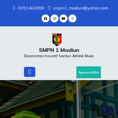
Skip
0351462859
smpn1_madiun@yahoo.com
to
content
SMPN 1 Madiun
Berprestasi Inovatif Santun Akhlak Mulia
Spensa BISA