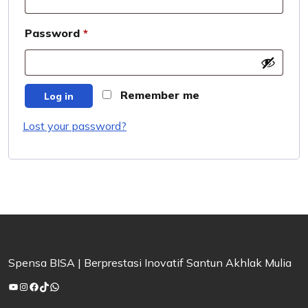
Required
Password
*
Remember me
Log in
Lost your password?
Spensa BISA | Berprestasi Inovatif Santun Akhlak Mulia
YouTube
Instagram
Facebook
TikTok
WhatsApp