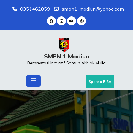
Skip
0351462859
smpn1_madiun@yahoo.com
to
content
SMPN 1 Madiun
Berprestasi Inovatif Santun Akhlak Mulia
Spensa BISA